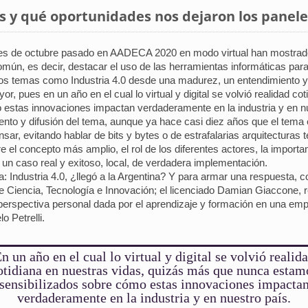
y qué oportunidades nos dejaron los paneles
ines de octubre pasado en AADECA 2020 en modo virtual han mostrado
común, es decir, destacar el uso de las herramientas informáticas p
amos temas como Industria 4.0 desde una madurez, un entendimiento 
, pues en un año en el cual lo virtual y digital se volvió realidad c
estas innovaciones impactan verdaderamente en la industria y en nu
nto y difusión del tema, aunque ya hace casi diez años que el tema 
, evitando hablar de bits y bytes o de estrafalarias arquitecturas te
l concepto más amplio, el rol de los diferentes actores, la importan
un caso real y exitoso, local, de verdadera implementación.
: Industria 4.0, ¿llegó a la Argentina? Y para armar una respuesta,
 de Ciencia, Tecnología e Innovación; el licenciado Damian Giaccone,
 perspectiva personal dada por el aprendizaje y formación en una em
 Petrelli.
n un año en el cual lo virtual y digital se volvió realid
otidiana en nuestras vidas, quizás más que nunca estam
sensibilizados sobre cómo estas innovaciones impacta
verdaderamente en la industria y en nuestro país.