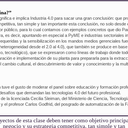
tina?”
fica e implica Industria 4.0 para sacar una gran conclusión: que p
mpetitiva, tan simple y tan importante esta conclusión, no solo desde 
or público, para lo cual contamos con ejemplos concretos que dio Paul
a, es decir, apuntando en especial a PyME e industrias sectoriales in
 requeridas y la sensibilización en los mandos medios gerenciales fu
heterogeneidad desde el 2.0 al 4.0), que también se produce en base a
co, tecnológico), que se expresaron como líneas de trabajo donde tod
ación e implementación de su planta para prepararla para la extracci
l cambio cultural, el descubrimiento de valor y conocimiento y la mul
 tuve el gusto de moderar el panel sobre educación y formación profes
desafíos que demandan las tecnologías 4.0 del futuro profesional.
de la licenciada Cecilia Sleiman, del Ministerio de Ciencia, Tecnolog
l profesor Carlos Godfrid, del posgrado de automatización de la Fa
yectos de esta clase deben tener como objetivo principa
negocio y su estrategia competitiva, tan simple y tan