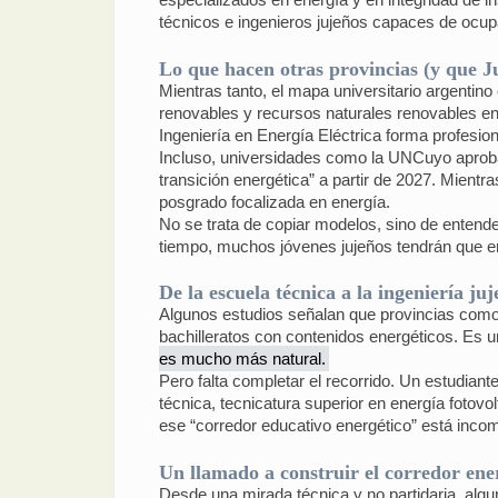
técnicos e ingenieros jujeños capaces de ocup
Lo que hacen otras provincias (y que J
Mientras tanto, el mapa universitario argentino
renovables y recursos naturales renovables en 
Ingeniería en Energía Eléctrica forma profesio
Incluso, universidades como la UNCuyo aprobar
transición energética” a partir de 2027. Mientra
posgrado focalizada en energía.
No se trata de copiar modelos, sino de entend
tiempo, muchos jóvenes jujeños tendrán que emi
De la escuela técnica a la ingeniería ju
Algunos estudios señalan que provincias como J
bachilleratos con contenidos energéticos. Es 
es mucho más natural.
Pero falta completar el recorrido. Un estudian
técnica, tecnicatura superior en energía fotovo
ese “corredor educativo energético” está incom
Un llamado a construir el corredor ene
Desde una mirada técnica y no partidaria, algu