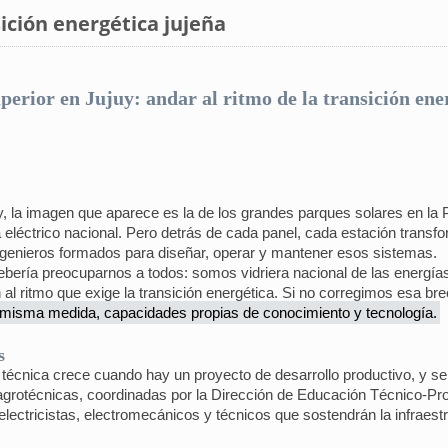
sición energética jujeña
perior en Jujuy: andar al ritmo de la transición ene
 la imagen que aparece es la de los grandes parques solares en la Puna
a eléctrico nacional. Pero detrás de cada panel, cada estación transf
ingenieros formados para diseñar, operar y mantener esos sistemas.
bería preocuparnos a todos: somos vidriera nacional de las energía
 al ritmo que exige la transición energética. Si no corregimos esa br
a misma medida, capacidades propias de conocimiento y tecnología.
s
 técnica crece cuando hay un proyecto de desarrollo productivo, y se
 agrotécnicas, coordinadas por la Dirección de Educación Técnico-Pr
electricistas, electromecánicos y técnicos que sostendrán la infraestru