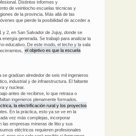
esional. Distintos informes y
ento de veintiocho escuelas técnicas y
giones de la provincia. Más allá de las
jóvenes que pierde la posibilidad de acceder a
 y 2, en San Salvador de Jujuy, donde se
 energía generada. Se trabajó para analizar la
mo educativo. De este modo, el techo y la sala
lecimientos,
el objetivo es que la escuela
na se gradúan alrededor de seis mil ingenieros
 industrial y de infraestructura. El faltante
ra y nuclear.
jo antes de recibirse, lo que retrasa o
 faltan ingenieros plenamente formados.
rica, la electrificación rural y los proyectos
tes. En la práctica, esto ya se ve en la
 cada vez más complejas, incorporar
n las empresas mineras de litio y sus
nsumos eléctricos requieren profesionales
cal, pero eso solo será posible si formamos