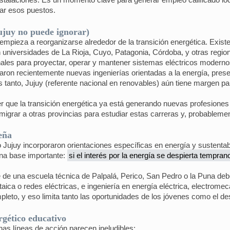
ar esos puestos.
ujuy no puede ignorar)
 empieza a reorganizarse alrededor de la transición energética. Existe
universidades de La Rioja, Cuyo, Patagonia, Córdoba, y otras region
nales para proyectar, operar y mantener sistemas eléctricos modernos,
on recientemente nuevas ingenierías orientadas a la energía, prese
s tanto, Jujuy (referente nacional en renovables) aún tiene margen par
er que la transición energética ya está generando nuevas profesione
grar a otras provincias para estudiar estas carreras y, probablemen
jeña
ujuy incorporaron orientaciones específicas en energía y sustentabil
una base importante:
si el interés por la energía se despierta temprano
te de una escuela técnica de Palpalá, Perico, San Pedro o la Puna de
ltaica o redes eléctricas, e ingeniería en energía eléctrica, electrome
pleto, y eso limita tanto las oportunidades de los jóvenes como el de
rgético educativo
nas líneas de acción parecen ineludibles: