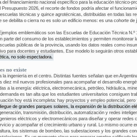
el financiamiento nacional específico para la educación técnico‑prof
 Presupuesto 2026, el recorte de fondos podría afectar el funcionami
escuelas técnicas y quince agrotécnicas, distribuidas en todas las re
se debilita o cierra no es solo un edificio menos: es una cohorte de 
Ejemplos emblemáticos son las Escuelas de Educación Técnica N.º 1
n parte del consumo de los establecimientos y permiten monitorear la
scuelas públicas de la provincia, usando los datos reales como insu
vivo para docentes y estudiantes. Ese modelo lo seguirán otros estab
ética, no solo espectadora.
es no existe
a la ingeniería en el centro. Distintas fuentes señalan que en Argenti
iez mil nuevos profesionales para acompañar el desarrollo energético,
as a la energía: eléctrica, electromecánica, petróleo, hidráulica, mine
emanda es tan alta que los estudiantes universitarios consiguen traba
 ecuación hoy está incompleta: hay proyectos y empleo potencial, pero
liegue de grandes parques solares, la expansión de la distribución eléct
eneración, transmisión, distribución, automatización y redes inteligen
ingenieros eléctricos y electromecánicos para diseñar y operar redes
servicio y acompañar el crecimiento urbano y rural. Lo mismo ocurre e
 altura, los sistemas de bombeo, las subestaciones y los grandes co
nstalaciones. Es un momento clave para generar empleo calificado lo