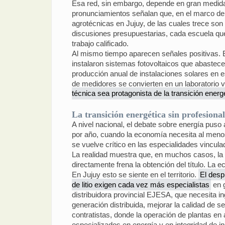
Esa red, sin embargo, depende en gran medida d
pronunciamientos señalan que, en el marco del
agrotécnicas en Jujuy, de las cuales trece son 
discusiones presupuestarias, cada escuela que 
trabajo calificado.
Al mismo tiempo aparecen señales positivas. 
instalaron sistemas fotovoltaicos que abastece
producción anual de instalaciones solares en e
de medidores se convierten en un laboratorio 
técnica sea protagonista de la transición energ
La transición energética sin profesional
A nivel nacional, el debate sobre energía puso 
por año, cuando la economía necesita al menos d
se vuelve crítico en las especialidades vinculad
La realidad muestra que, en muchos casos, la d
directamente frena la obtención del título. La
En Jujuy esto se siente en el territorio.
El desp
de litio exigen cada vez más especialistas
en g
distribuidora provincial EJESA, que necesita 
generación distribuida, mejorar la calidad de 
contratistas, donde la operación de plantas en
especializados en energía y en integridad de i