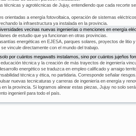
las técnicas y agrotécnicas de Jujuy, entendiendo que cada recorte s
es orientadas a energía fotovoltaica, operación de sistemas eléctric
vechando la infraestructura ya instalada en la provincia.
niversidades vecinas nuevas ingenierías o menciones en energía eléc
planes de estudio que ya funcionan en otras provincias.
pasantías energéticas en EJESA, parques solares, proyectos de litio 
 se vincule directamente con el mundo del trabajo.
e solo por cuántos megawatts instalamos, sino por cuántos jujeños fo
 educación técnica y la creación de más trayectos de ingeniería vinc
esarrollo energético se traduzca en empleo calificado y arraigo territo
ilidad técnica y ética, no partidaria. Corresponde señalar riesgos
ulsar nuevas tecnicaturas y carreras de ingeniería en energía y renov
n la provincia. Si logramos alinear estas piezas, Jujuy no solo será
o ingenieril para todo el país.