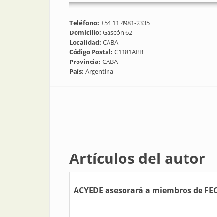
Teléfono:
+54 11 4981-2335
Domicilio:
Gascón 62
Localidad:
CABA
Código Postal:
C1181ABB
Provincia:
CABA
País:
Argentina
Artículos del autor
ACYEDE asesorará a miembros de F