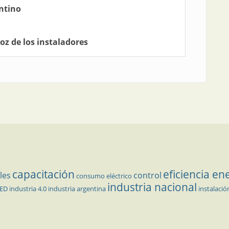
entino
voz de los instaladores
capacitación
eficiencia en
les
control
consumo eléctrico
industria nacional
LED
industria 4.0
industria argentina
instalació