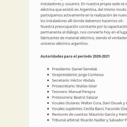
instaladores y usuarios. En nuestra propia sede se 
eléctrica que existió en Argentina, del mismo mod
participamos activamente en la realización de nueva
los instaladores allí donde debemos hacernos oír.
Nuestra preocupación constante por la capacitación 
permanente al diálogo, nos convierte hoy en el luga
fabricantes de material eléctrico, siendo el verda
universo eléctrico argentino.
Autoridades para el período 2020-2021
Presidente: Daniel Semelak
Vicepresidente: Jorge Contessa
Secretario: Héctor Abdala
Prosecretario: Matías Giser
Tesorero: Manuel Pereyra
Protesorera: Beatriz Salazar
Vocales titulares: Walter Cora, Dani Douek y 
Vocales suplentes: Cecilia Bacci, Facundo Os
Revisores de cuentas: Mauricio García y He
Tribunal arbitral: Ricardo Nadler y Salvador P