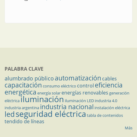
PALABRA CLAVE
automatización
alumbrado público
cables
capacitación
eficiencia
control
consumo eléctrico
energética
energías renovables
energía solar
generación
iluminación
eléctrica
iluminación LED
industria 4.0
industria nacional
industria argentina
instalación eléctrica
seguridad eléctrica
led
tabla de contenidos
tendido de líneas
Más