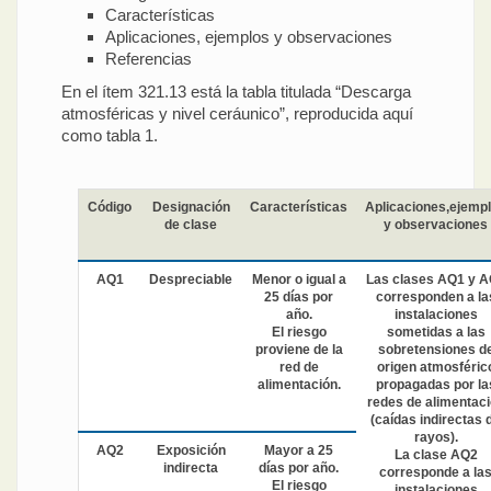
Características
Aplicaciones, ejemplos y observaciones
Referencias
En el ítem 321.13 está la tabla titulada “Descarga
atmosféricas y nivel ceráunico”, reproducida aquí
como tabla 1.
Código
Designación
Características
Aplicaciones,ejemp
de clase
y observaciones
AQ1
Despreciable
Menor o igual a
Las clases AQ1 y 
25 días por
corresponden a la
año.
instalaciones
El riesgo
sometidas a las
proviene de la
sobretensiones d
red de
origen atmosféric
alimentación.
propagadas por la
redes de alimentac
(caídas indirectas 
rayos).
AQ2
Exposición
Mayor a 25
La clase AQ2
indirecta
días por año.
corresponde a la
El riesgo
instalaciones