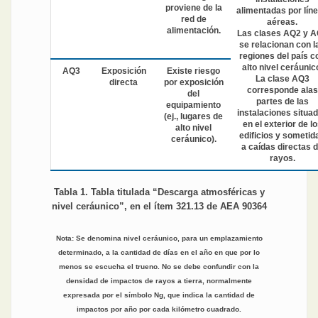
proviene de la
alimentadas por lín
red de
aéreas.
alimentación.
Las clases AQ2 y 
se relacionan con l
regiones del país c
alto nivel ceráunic
AQ3
Exposición
Existe riesgo
La clase AQ3
directa
por exposición
corresponde alas
del
partes de las
equipamiento
instalaciones situa
(ej., lugares de
en el exterior de l
alto nivel
edificios y sometid
ceráunico).
a caídas directas 
rayos.
Tabla 1. Tabla titulada “Descarga atmosféricas y
nivel ceráunico”, en el ítem 321.13 de AEA 90364
Nota: Se denomina nivel ceráunico, para un emplazamiento
determinado, a la cantidad de días en el año en que por lo
menos se escucha el trueno. No se debe confundir con la
densidad de impactos de rayos a tierra, normalmente
expresada por el símbolo Ng, que indica la cantidad de
impactos por año por cada kilómetro cuadrado.