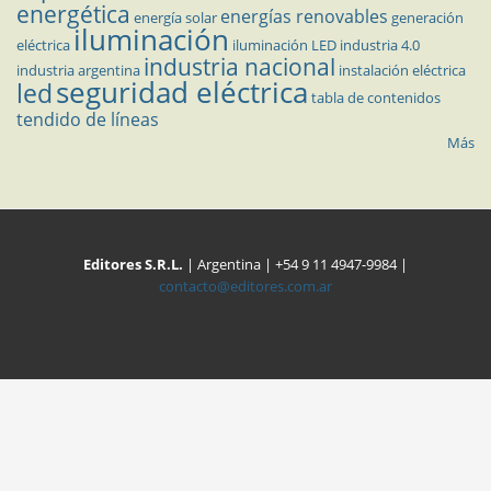
energética
energías renovables
energía solar
generación
iluminación
eléctrica
iluminación LED
industria 4.0
industria nacional
industria argentina
instalación eléctrica
seguridad eléctrica
led
tabla de contenidos
tendido de líneas
Más
Editores S.R.L.
| Argentina | +54 9 11 4947-9984 |
contacto@editores.com.ar