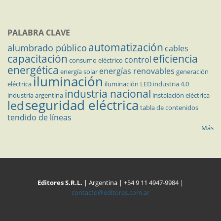
PALABRA CLAVE
automatización
alumbrado público
cables
capacitación
eficiencia
control
consumo eléctrico
energética
energías renovables
energía solar
generación
iluminación
eléctrica
iluminación LED
industria 4.0
industria nacional
industria argentina
instalación eléctrica
seguridad eléctrica
led
tabla de contenidos
tendido de líneas
Más
Editores S.R.L.
| Argentina | +54 9 11 4947-9984 |
contacto@editores.com.ar