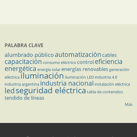
PALABRA CLAVE
automatización
alumbrado público
cables
capacitación
eficiencia
control
consumo eléctrico
energética
energías renovables
energía solar
generación
iluminación
eléctrica
iluminación LED
industria 4.0
industria nacional
industria argentina
instalación eléctrica
seguridad eléctrica
led
tabla de contenidos
tendido de líneas
Más