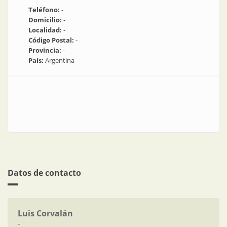
Teléfono:
-
Domicilio:
-
Localidad:
-
Código Postal:
-
Provincia:
-
País:
Argentina
Datos de contacto
Luis Corvalán
-