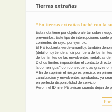
Tierras extrañas
“En tierras extrañas luché con la 
Esta nota tiene por objetivo alertar sobre riesg
prevenirlos. Este tipo de interrupciones suele 
corrientes de rayo, por ejemplo.
El PE (cubierta verde-amarillo), también denomi
(débil o no) tiende a fluir por fuera de los lím
de los límites de las envolventes metálicas de 
Dichos límites imposibilitan el contacto direct
la comen igual” con consecuencias graves o no
A fin de suprimir el riesgo es preciso, en prime
canalización y envolventes aprobados, ya sean
en perfecta disponibilidad de servicio.
Pero ni el ID ni el PE avisan cuando dejan de p
Por 