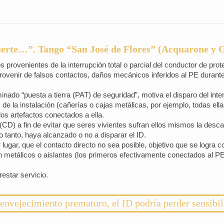
suerte…”. Tango “San José de Flores” (Acquarone y 
os provenientes de la interrupción total o parcial del conductor de pr
provenir de falsos contactos, daños mecánicos inferidos al PE durante 
nado “puesta a tierra (PAT) de seguridad”, motiva el disparo del inter
ites de la instalación (cañerías o cajas metálicas, por ejemplo, todas e
los artefactos conectados a ella.
o (CD) a fin de evitar que seres vivientes sufran ellos mismos la desca
 tanto, haya alcanzado o no a disparar el ID.
r lugar, que el contacto directo no sea posible, objetivo que se logra
 metálicos o aislantes (los primeros efectivamente conectados al PE
restar servicio.
envejecimiento prematuro, el ID podría perder sensibi