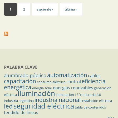
Páginas
1
2
siguiente ›
última »
PALABRA CLAVE
automatización
alumbrado público
cables
capacitación
eficiencia
control
consumo eléctrico
energética
energías renovables
energía solar
generación
iluminación
eléctrica
iluminación LED
industria 4.0
industria nacional
industria argentina
instalación eléctrica
seguridad eléctrica
led
tabla de contenidos
tendido de líneas