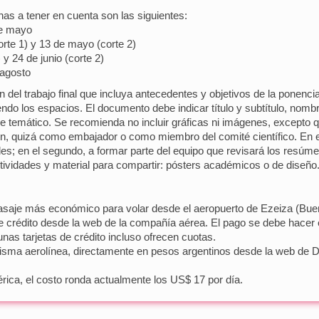
as a tener en cuenta son las siguientes:
de mayo
rte 1) y 13 de mayo (corte 2)
 y 24 de junio (corte 2)
 agosto
 del trabajo final que incluya antecedentes y objetivos de la ponenci
do los espacios. El documento debe indicar título y subtítulo, nombre
je temático. Se recomienda no incluir gráficas ni imágenes, excepto
, quizá como embajador o como miembro del comité científico. En el p
es; en el segundo, a formar parte del equipo que revisará los resúm
tividades y material para compartir: pósters académicos o de diseño
 pasaje más económico para volar desde el aeropuerto de Ezeiza (Bu
e crédito desde la web de la compañía aérea. El pago se debe hacer 
unas tarjetas de crédito incluso ofrecen cuotas.
misma aerolínea, directamente en pesos argentinos desde la web de 
rica, el costo ronda actualmente los US$ 17 por día.