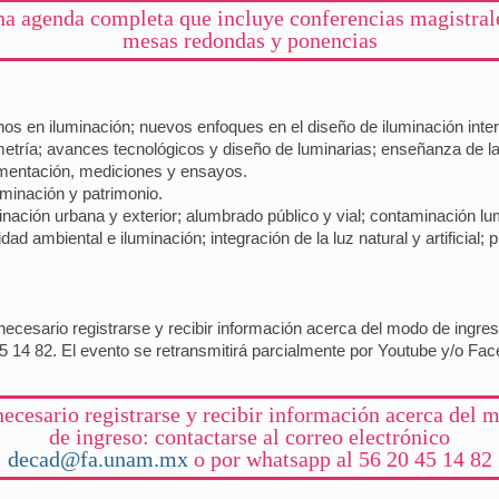
a agenda completa que incluye conferencias magistral
mesas redondas y ponencias
os en iluminación; nuevos enfoques en el diseño de iluminación interio
imetría; avances tecnológicos y diseño de luminarias; enseñanza de la
umentación, mediciones y ensayos.
luminación y patrimonio.
ación urbana y exterior; alumbrado público y vial; contaminación lu
idad ambiental e iluminación; integración de la luz natural y artificial
ecesario registrarse y recibir información acerca del modo de ingreso
5 14 82. El evento se retransmitirá parcialmente por Youtube y/o Fac
necesario registrarse y recibir información acerca del 
de ingreso: contactarse al correo electrónico
decad@fa.unam.mx
o por whatsapp al 56 20 45 14 82