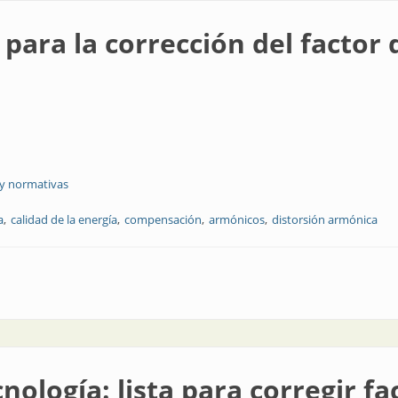
para la corrección del factor 
 y normativas
a
calidad de la energía
compensación
armónicos
distorsión armónica
cción del factor de potencia
cnología: lista para corregir f