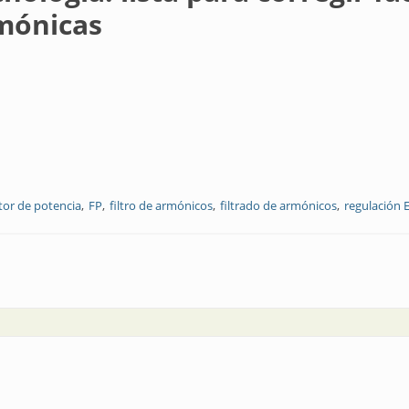
rmónicas
tor de potencia
FP
filtro de armónicos
filtrado de armónicos
regulación
a para corregir factor de potencia y filtrar corrientes armónicas