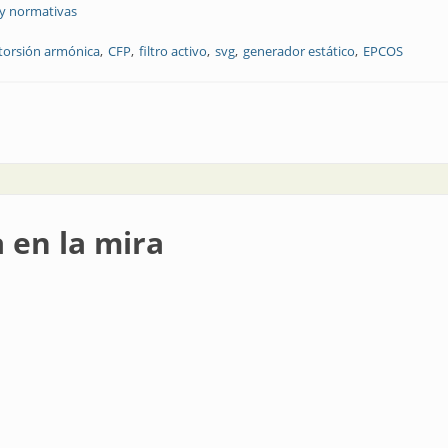
 y normativas
torsión armónica
CFP
filtro activo
svg
generador estático
EPCOS
os para corregir el factor de potencia
a en la mira