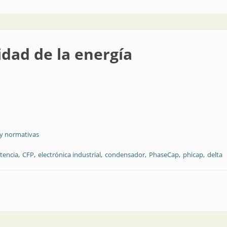
idad de la energía
 y normativas
otencia
CFP
electrónica industrial
condensador
PhaseCap
phicap
delta
ergía