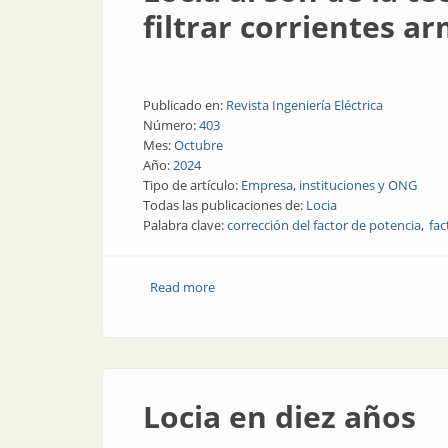
filtrar corrientes a
Publicado en:
Revista Ingeniería Eléctrica
Número:
403
Mes:
Octubre
Año:
2024
Tipo de artículo:
Empresa, instituciones y ONG
Todas las publicaciones de:
Locia
Palabra clave:
corrección del factor de potencia
fac
Read more
about Locia al son de la tecnología: list
Locia en diez años