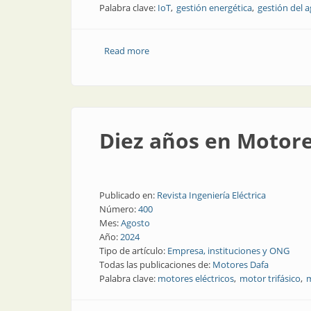
Palabra clave:
IoT
gestión energética
gestión del 
Read more
about Iskraemeco: líder en la transform
Diez años en Motor
Publicado en:
Revista Ingeniería Eléctrica
Número:
400
Mes:
Agosto
Año:
2024
Tipo de artículo:
Empresa, instituciones y ONG
Todas las publicaciones de:
Motores Dafa
Palabra clave:
motores eléctricos
motor trifásico
m