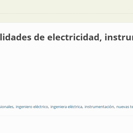
ialidades de electricidad, inst
sionales
ingeniero eléctrico
ingeniera eléctrica
instrumentación
nuevas t
lectricidad, instrumentación, control e informática?