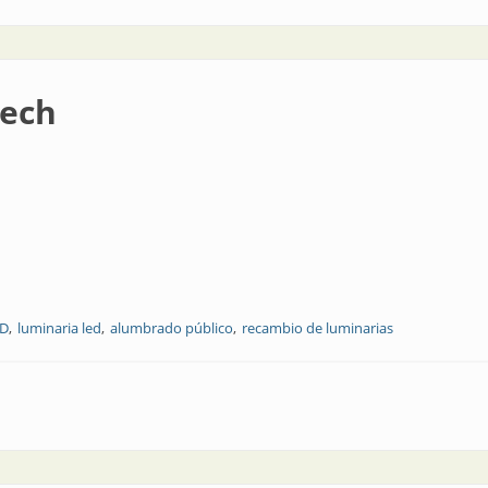
tech
ED
luminaria led
alumbrado público
recambio de luminarias