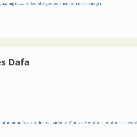
agua
big data
redes inteligentes
medición de la energía
ación digital
es Dafa
otor monofásico
industria nacional
fábrica de motores
motores especial