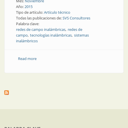
Mes:
Noviembre
Año:
2015
Tipo de artículo:
Artículo técnico
Todas las publicaciones de:
SVS Consultores
Palabra clave:
redes de campo inalámbricas
redes de
campo
tecnologías inalámbricas
sistemas
inalámbricos
Read more
about Nota técnica | Claves para una buena selección
y aplicación de redes de campo inalámbricas