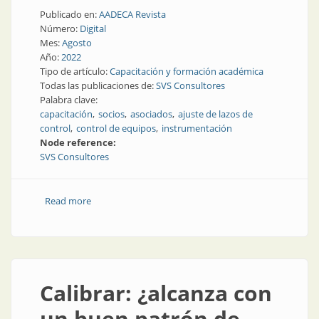
Publicado en:
AADECA Revista
Número:
Digital
Mes:
Agosto
Año:
2022
Tipo de artículo:
Capacitación y formación académica
Todas las publicaciones de:
SVS Consultores
Palabra clave:
capacitación
socios
asociados
ajuste de lazos de
control
control de equipos
instrumentación
Node reference:
SVS Consultores
Read more
about Los cursos de SVS Consultores, la nueva socia
de AADECA
Calibrar: ¿alcanza con
un buen patrón de