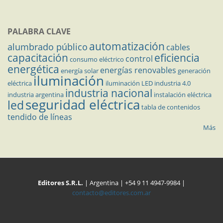
PALABRA CLAVE
automatización
alumbrado público
cables
capacitación
eficiencia
control
consumo eléctrico
energética
energías renovables
energía solar
generación
iluminación
eléctrica
iluminación LED
industria 4.0
industria nacional
industria argentina
instalación eléctrica
seguridad eléctrica
led
tabla de contenidos
tendido de líneas
Más
Editores S.R.L.
| Argentina | +54 9 11 4947-9984 |
contacto@editores.com.ar