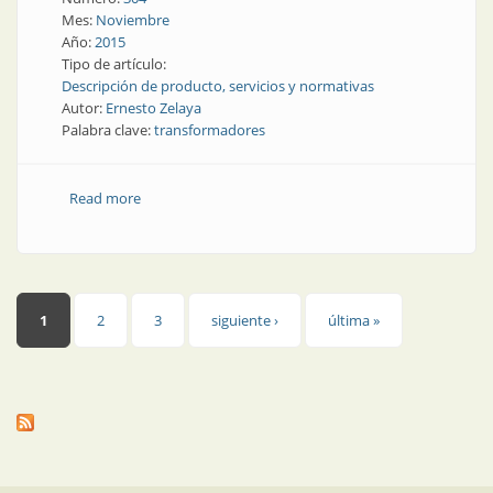
Mes:
Noviembre
Año:
2015
Tipo de artículo:
Descripción de producto, servicios y normativas
Autor:
Ernesto Zelaya
Palabra clave:
transformadores
Read more
about Transformadores | Ciclo de vida de
transformadores
Páginas
1
2
3
siguiente ›
última »