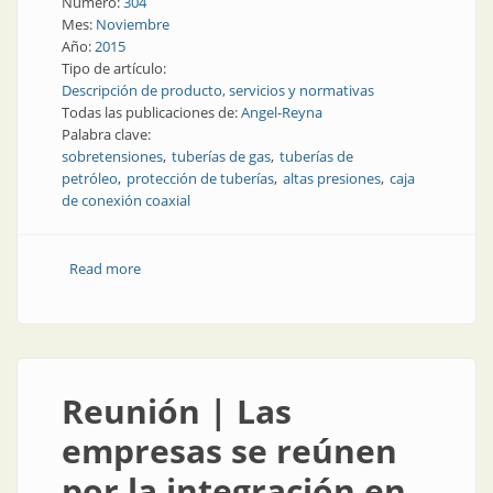
Número:
304
Mes:
Noviembre
Año:
2015
Tipo de artículo:
Descripción de producto, servicios y normativas
Todas las publicaciones de:
Angel-Reyna
Palabra clave:
sobretensiones
tuberías de gas
tuberías de
petróleo
protección de tuberías
altas presiones
caja
de conexión coaxial
Read more
about Producto | Protección de tuberías de gas y
petróleo contra rayos y sobretensiones
Reunión | Las
empresas se reúnen
por la integración en