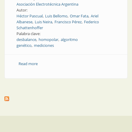
Asociación Electrotécnica Argentina
Autor:
Héctor Pascual
Luis Bellomo
Omar Fata
Ariel
Albanese
Luis Neira
Francisco Pérez
Federico
Schattenhoffer
Palabra clave:
desbalance
homopolar
algoritmo
genético
mediciones
Read more
about Nota técnica | Análisis del factor de desbalance
homopolar en redes de distribución argentinas,
contemplando la reglamentación nacional vigente al
respecto