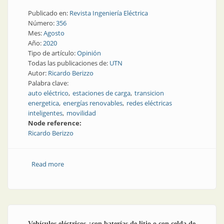
Publicado en:
Revista Ingeniería Eléctrica
Número:
356
Mes:
Agosto
Año:
2020
Tipo de artículo:
Opinión
Todas las publicaciones de:
UTN
Autor:
Ricardo Berizzo
Palabra clave:
auto eléctrico
estaciones de carga
transicion
energetica
energías renovables
redes eléctricas
inteligentes
movilidad
Node reference:
Ricardo Berizzo
Read more
about Vehículo eléctrico: factor clave en la transición
energética
Vehículos eléctricos ¿con baterías de litio o con celda de