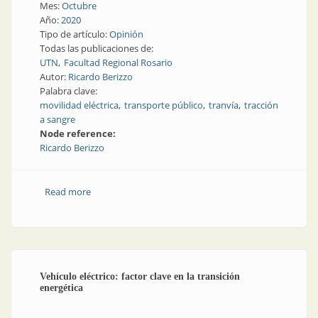
Mes:
Octubre
Año:
2020
Tipo de artículo:
Opinión
Todas las publicaciones de:
UTN
Facultad Regional Rosario
Autor:
Ricardo Berizzo
Palabra clave:
movilidad eléctrica
transporte público
tranvía
tracción
a sangre
Node reference:
Ricardo Berizzo
Read more
about El tranvía, pionero del transporte público
eléctrico
Vehículo eléctrico: factor clave en la transición
energética