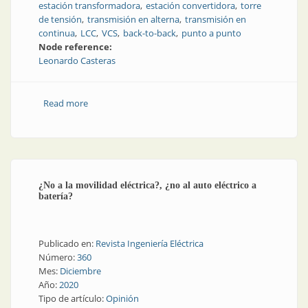
estación transformadora
estación convertidora
torre
de tensión
transmisión en alterna
transmisión en
continua
LCC
VCS
back-to-back
punto a punto
Node reference:
Leonardo Casteras
Read more
about Corriente continua en líneas de alta y extra alta
tensión
¿No a la movilidad eléctrica?, ¿no al auto eléctrico a
batería?
Publicado en:
Revista Ingeniería Eléctrica
Número:
360
Mes:
Diciembre
Año:
2020
Tipo de artículo:
Opinión