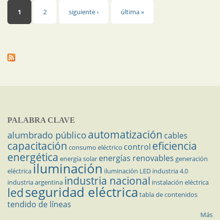
Páginas
1
2
siguiente ›
última »
PALABRA CLAVE
automatización
alumbrado público
cables
capacitación
eficiencia
control
consumo eléctrico
energética
energías renovables
energía solar
generación
iluminación
eléctrica
iluminación LED
industria 4.0
industria nacional
industria argentina
instalación eléctrica
seguridad eléctrica
led
tabla de contenidos
tendido de líneas
Más