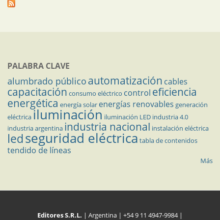
PALABRA CLAVE
automatización
alumbrado público
cables
capacitación
eficiencia
control
consumo eléctrico
energética
energías renovables
energía solar
generación
iluminación
eléctrica
iluminación LED
industria 4.0
industria nacional
industria argentina
instalación eléctrica
seguridad eléctrica
led
tabla de contenidos
tendido de líneas
Más
Editores S.R.L.
| Argentina | +54 9 11 4947-9984 |