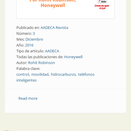
Honeywell
Publicado en:
AADECA Revista
Número:
3
Mes:
Diciembre
Año:
2016
Tipo de artículo:
AADECA
Todas las publicaciones de:
Honeywell
Autor:
Rohit Robinson
Palabra clave:
control
movilidad
hidrocarburos
teléfonos
inteligentes
Read more
about Instrumentación de campo | Teléfonos
inteligentes en el corazón de las plantas