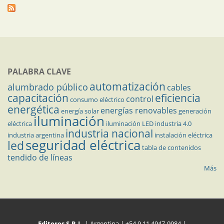
PALABRA CLAVE
automatización
alumbrado público
cables
capacitación
eficiencia
control
consumo eléctrico
energética
energías renovables
energía solar
generación
iluminación
eléctrica
iluminación LED
industria 4.0
industria nacional
industria argentina
instalación eléctrica
seguridad eléctrica
led
tabla de contenidos
tendido de líneas
Más
Editores S.R.L.
| Argentina | +54 9 11 4947-9984 |