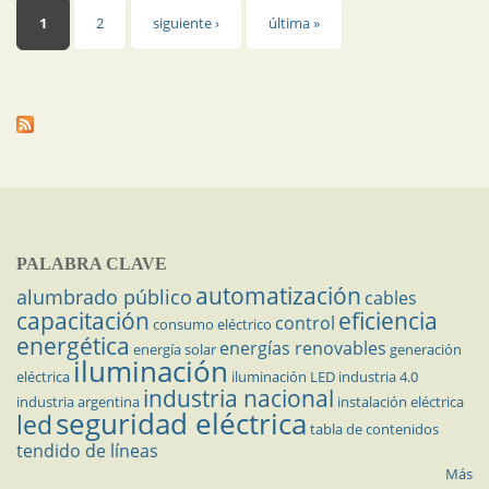
Páginas
1
2
siguiente ›
última »
PALABRA CLAVE
automatización
alumbrado público
cables
capacitación
eficiencia
control
consumo eléctrico
energética
energías renovables
energía solar
generación
iluminación
eléctrica
iluminación LED
industria 4.0
industria nacional
industria argentina
instalación eléctrica
seguridad eléctrica
led
tabla de contenidos
tendido de líneas
Más