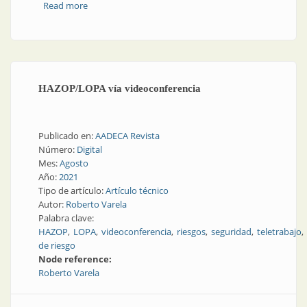
Read more
about Actualización tecnológica y programación
secuencial de automatismo para una lavadora
industrial
HAZOP/LOPA vía videoconferencia
Publicado en:
AADECA Revista
Número:
Digital
Mes:
Agosto
Año:
2021
Tipo de artículo:
Artículo técnico
Autor:
Roberto Varela
Palabra clave:
HAZOP
LOPA
videoconferencia
riesgos
seguridad
teletrabajo
de riesgo
Node reference:
Roberto Varela