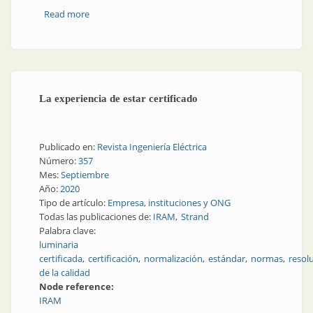
Read more
about Tecnologías para la seguridad industrial
La experiencia de estar certificado
Publicado en:
Revista Ingeniería Eléctrica
Número:
357
Mes:
Septiembre
Año:
2020
Tipo de artículo:
Empresa, instituciones y ONG
Todas las publicaciones de:
IRAM
Strand
Palabra clave:
luminaria
certificada
certificación
normalización
estándar
normas
resol
de la calidad
Node reference:
IRAM