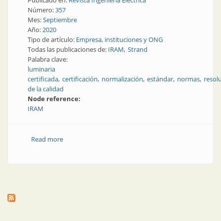
Publicado en:
Revista Ingeniería Eléctrica
Número:
357
Mes:
Septiembre
Año:
2020
Tipo de artículo:
Empresa, instituciones y ONG
Todas las publicaciones de:
IRAM
Strand
Palabra clave:
luminaria
certificada
certificación
normalización
estándar
normas
resol
de la calidad
Node reference:
IRAM
Read more
about La experiencia de estar certificado