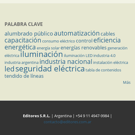
PALABRA CLAVE
automatización
alumbrado público
cables
capacitación
eficiencia
control
consumo eléctrico
energética
energías renovables
energía solar
generación
iluminación
eléctrica
iluminación LED
industria 4.0
industria nacional
industria argentina
instalación eléctrica
seguridad eléctrica
led
tabla de contenidos
tendido de líneas
Más
Editores S.R.L.
| Argentina | +54 9 11 4947-9984 |
contacto@editores.com.ar