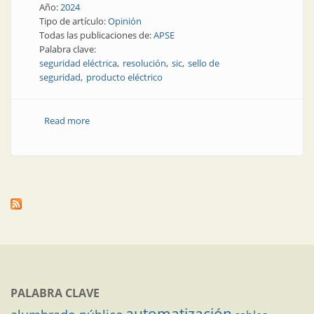
Año:
2024
Tipo de artículo:
Opinión
Todas las publicaciones de:
APSE
Palabra clave:
seguridad eléctrica
resolución
sic
sello de
seguridad
producto eléctrico
Read more
about Peligro eléctrico: algunos comentarios sobre las
nuevas resoluciones SIC 236 y 237/2024
PALABRA CLAVE