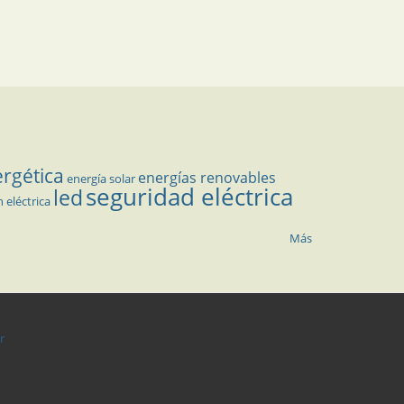
ergética
energías renovables
energía solar
seguridad eléctrica
led
n eléctrica
Más
r