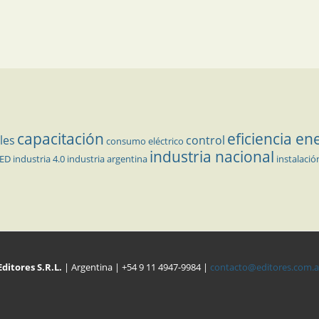
capacitación
eficiencia en
les
control
consumo eléctrico
industria nacional
LED
industria 4.0
industria argentina
instalació
Editores S.R.L.
| Argentina | +54 9 11 4947-9984 |
contacto@editores.com.a