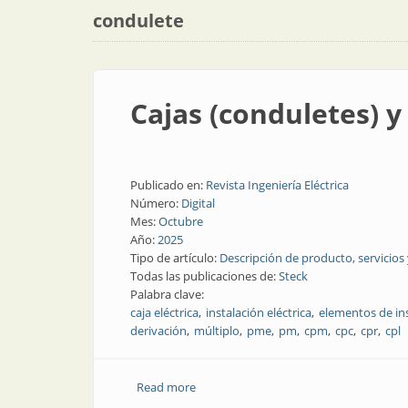
condulete
Cajas (conduletes) y
Publicado en:
Revista Ingeniería Eléctrica
Número:
Digital
Mes:
Octubre
Año:
2025
Tipo de artículo:
Descripción de producto, servicios
Todas las publicaciones de:
Steck
Palabra clave:
caja eléctrica
instalación eléctrica
elementos de ins
derivación
múltiplo
pme
pm
cpm
cpc
cpr
cpl
Read more
about Cajas (conduletes) y accesorios