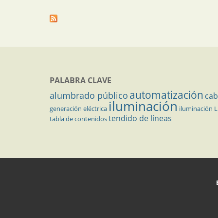
PALABRA CLAVE
automatización
alumbrado público
cab
iluminación
generación eléctrica
iluminación 
tendido de líneas
tabla de contenidos