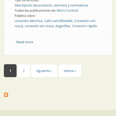
Tipo de artículo:
Descripción de producto, servicios y normativas
Todas las publicaciones de:
Micro Control
Palabra clave:
conexión eléctrica
Caño extraflexible
Conexión con
rosca
conexión sin rosca
Argenflex
Conector rápido
Read more
about Conectores rápidos para caños extraflexibles
Páginas
1
2
siguiente ›
última »