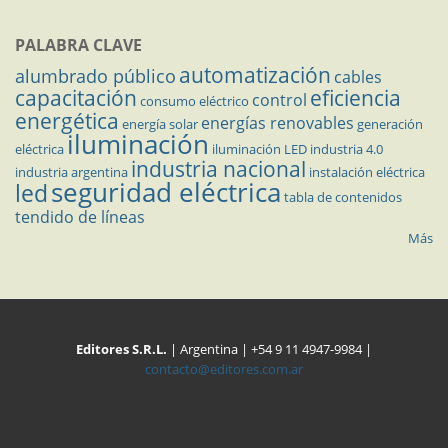
PALABRA CLAVE
automatización
alumbrado público
cables
capacitación
eficiencia
control
consumo eléctrico
energética
energías renovables
energía solar
generación
iluminación
eléctrica
iluminación LED
industria 4.0
industria nacional
industria argentina
instalación eléctrica
seguridad eléctrica
led
tabla de contenidos
tendido de líneas
Más
Editores S.R.L.
| Argentina | +54 9 11 4947-9984 |
contacto@editores.com.ar