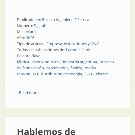
Publicado en:
Revista Ingeniería Eléctrica
Número:
Digital
Mes:
Marzo
Año:
2026
Tipo de artículo:
Empresa, instituciones y ONG
Todas las publicaciones de:
Fammie Fami
Palabra clave:
fábrica
planta industrial
industria argentina
proceso
de fabriacación
seccionador
fusible
media
tensión
MT
distribución de energía
S & C
electric
Read more
about Así es la fábrica de seccionadores y fusibles
Hablemos de