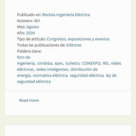
Publicado en:
Revista Ingeniería Eléctrica
Número:
401
Mes:
Agosto
Año:
2024
Tipo de artículo:
Congresos, exposiciones y eventos
Todas las publicaciones de:
Editores
Palabra clave:
foro de
ingeniería
córdoba
epec
turletto
CONEXPO
REI
redes
eléctricas
redes inteligentes
distribución de
energía
normativa eléctrica
seguridad eléctrica
ley de
seguridad eléctrica
Read more
about Soluciones y claves de la innovación en energía:
vanguardia tecnológica y seguridad