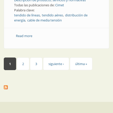
Descripción de producto, servicios y normativas
Todas las publicaciones de:
Cimet
Palabra clave:
tendido de líneas
tendido aéreo
distribución de
energía
cable de media tensión
Read more
about Entre el aéreo desnudo y el subterráneo: cable
preensamblado de media tensión
Páginas
1
2
3
siguiente ›
última »