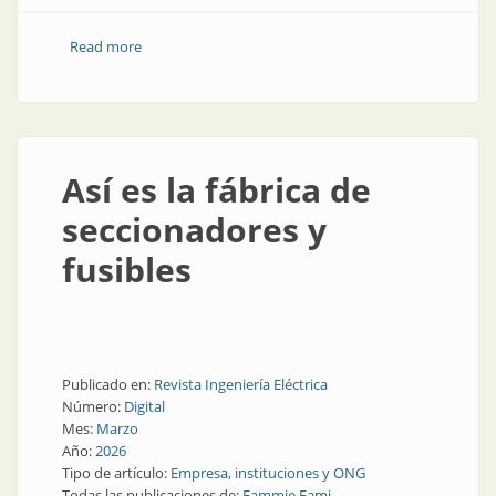
Read more
about Así es una fábrica de tableros que hace todo
Así es la fábrica de
seccionadores y
fusibles
Publicado en:
Revista Ingeniería Eléctrica
Número:
Digital
Mes:
Marzo
Año:
2026
Tipo de artículo:
Empresa, instituciones y ONG
Todas las publicaciones de:
Fammie Fami