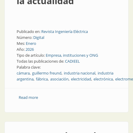
la actualidad
Publicado en:
Revista Ingeniería Eléctrica
Número:
Digital
Mes:
Enero
Año:
2026
Tipo de artículo:
Empresa, instituciones y ONG
Todas las publicaciones de:
CADIEEL
Palabra clave:
cámara
guillermo freund
industria nacional
industria
argentina
fábrica
asociación
electricidad
electrónica
electrome
Read more
about Guillermo Freund al frente de CADIEEL: diálogo
sincero sobre el rol de la Cámara en la actualidad