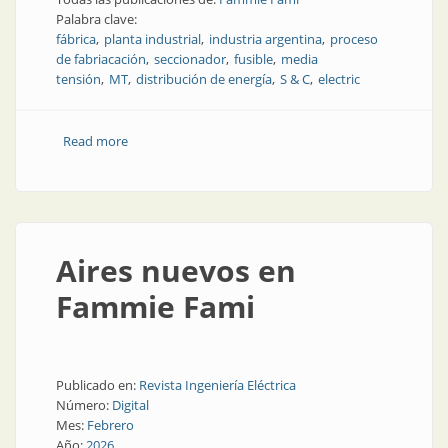
Palabra clave:
fábrica
planta industrial
industria argentina
proceso
de fabriacación
seccionador
fusible
media
tensión
MT
distribución de energía
S & C
electric
Read more
about Así es la fábrica de seccionadores y fusibles
Aires nuevos en
Fammie Fami
Publicado en:
Revista Ingeniería Eléctrica
Número:
Digital
Mes:
Febrero
Año:
2026