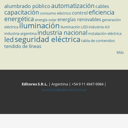
automatización
alumbrado público
cables
capacitación
eficiencia
control
consumo eléctrico
energética
energías renovables
energía solar
generación
iluminación
eléctrica
iluminación LED
industria 4.0
industria nacional
industria argentina
instalación eléctrica
seguridad eléctrica
led
tabla de contenidos
tendido de líneas
Más
Editores S.R.L.
| Argentina | +54 9 11 4947-9984 |
contacto@editores.com.ar