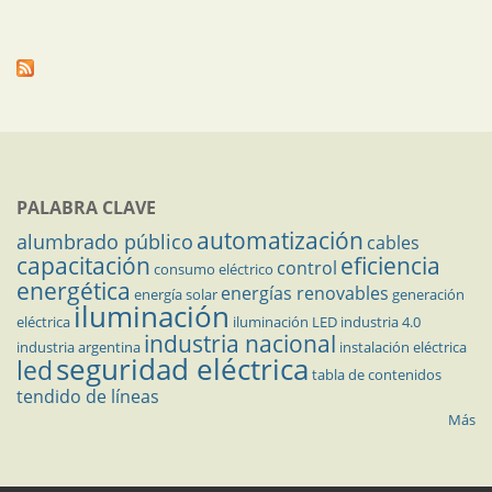
PALABRA CLAVE
automatización
alumbrado público
cables
capacitación
eficiencia
control
consumo eléctrico
energética
energías renovables
energía solar
generación
iluminación
eléctrica
iluminación LED
industria 4.0
industria nacional
industria argentina
instalación eléctrica
seguridad eléctrica
led
tabla de contenidos
tendido de líneas
Más