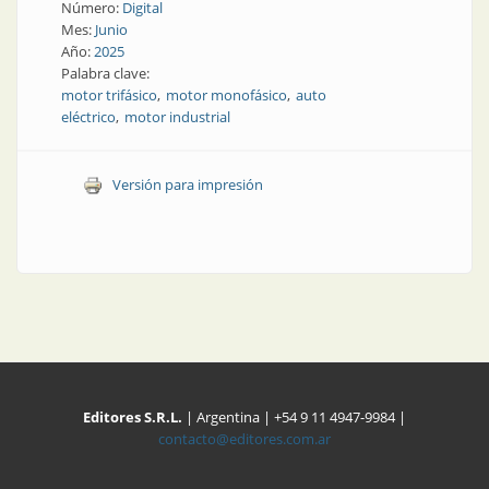
Número:
Digital
Mes:
Junio
Año:
2025
Palabra clave:
motor trifásico
motor monofásico
auto
eléctrico
motor industrial
Versión para impresión
Editores S.R.L.
| Argentina | +54 9 11 4947-9984 |
contacto@editores.com.ar