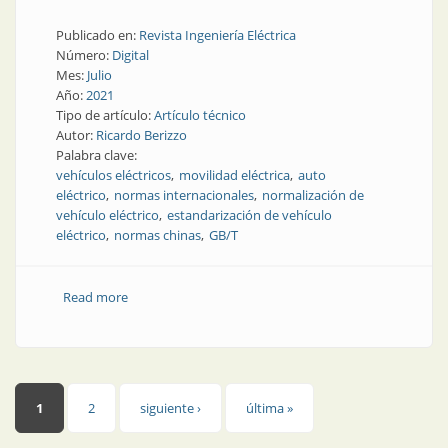
Publicado en:
Revista Ingeniería Eléctrica
Número:
Digital
Mes:
Julio
Año:
2021
Tipo de artículo:
Artículo técnico
Autor:
Ricardo Berizzo
Palabra clave:
vehículos eléctricos
movilidad eléctrica
auto
eléctrico
normas internacionales
normalización de
vehículo eléctrico
estandarización de vehículo
eléctrico
normas chinas
GB/T
Read more
about Estándares de movilidad eléctrica en China
Páginas
1
2
siguiente ›
última »