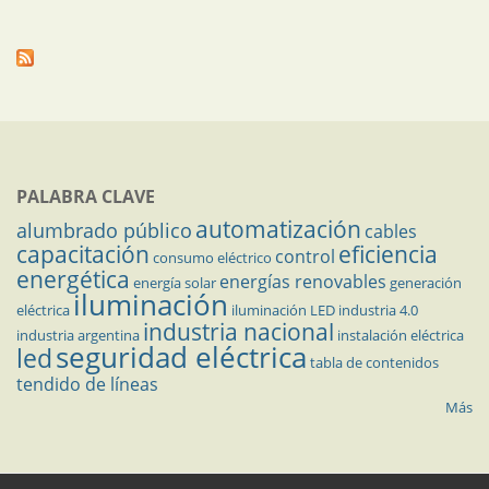
PALABRA CLAVE
automatización
alumbrado público
cables
capacitación
eficiencia
control
consumo eléctrico
energética
energías renovables
energía solar
generación
iluminación
eléctrica
iluminación LED
industria 4.0
industria nacional
industria argentina
instalación eléctrica
seguridad eléctrica
led
tabla de contenidos
tendido de líneas
Más