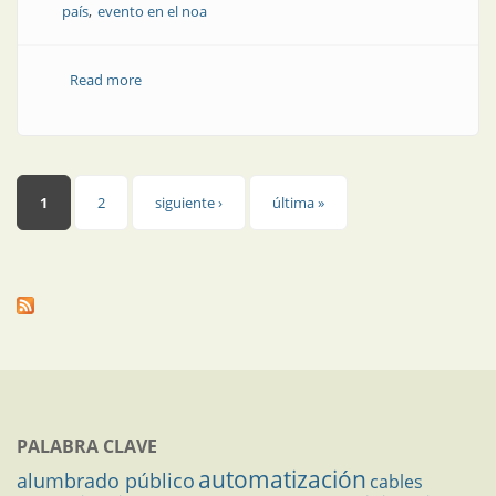
país
evento en el noa
Read more
about Nueva fecha: 6 y 7 de julio, CONEXPO NOA en
Tucumán
Páginas
1
2
siguiente ›
última »
PALABRA CLAVE
automatización
alumbrado público
cables