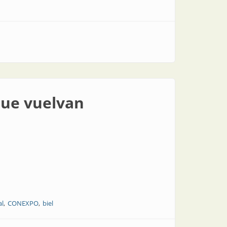
que vuelvan
al
CONEXPO
biel