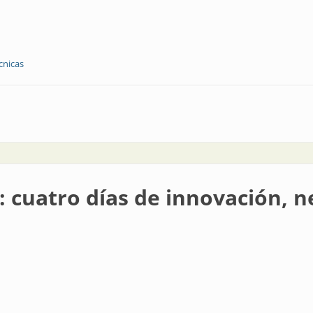
cnicas
su oferta en BIEL
g: cuatro días de innovación, n