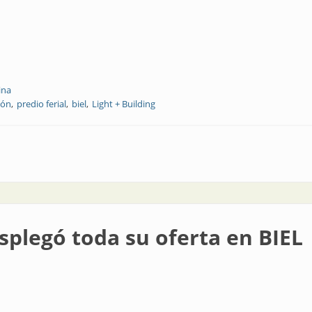
ina
ión
predio ferial
biel
Light + Building
splegó toda su oferta en BIEL