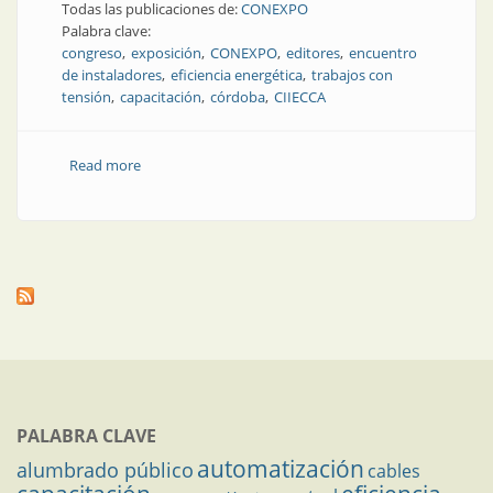
Todas las publicaciones de:
CONEXPO
Palabra clave:
congreso
exposición
CONEXPO
editores
encuentro
de instaladores
eficiencia energética
trabajos con
tensión
capacitación
córdoba
CIIECCA
Read more
about Tecnología, capacitación y encuentro:
CONEXPO Córdoba fue un gran éxito
PALABRA CLAVE
automatización
alumbrado público
cables