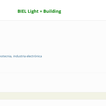
BIEL Light + Building
notecnia
industria electrónica
L se hizo la luz