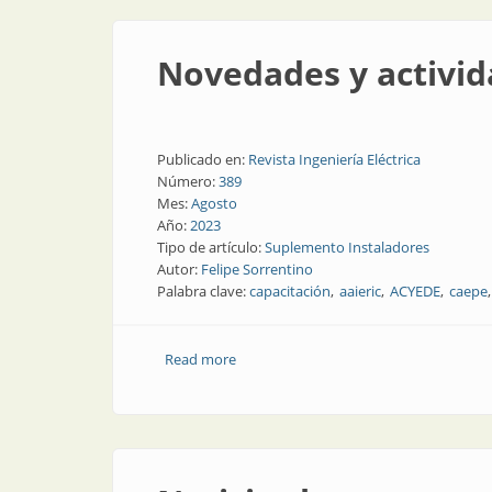
Novedades y activid
Publicado en:
Revista Ingeniería Eléctrica
Número:
389
Mes:
Agosto
Año:
2023
Tipo de artículo:
Suplemento Instaladores
Autor:
Felipe Sorrentino
Palabra clave:
capacitación
aaieric
ACYEDE
caepe
Read more
about Novedades y actividades para in