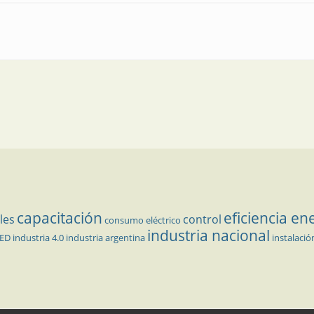
cias: marzo 2017
capacitación
eficiencia en
les
control
consumo eléctrico
industria nacional
LED
industria 4.0
industria argentina
instalació