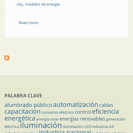
city
medidor de energía
Read more
about La fábrica de tecnología para la ciudad
inteligente
PALABRA CLAVE
automatización
alumbrado público
cables
capacitación
eficiencia
control
consumo eléctrico
energética
energías renovables
energía solar
generación
iluminación
eléctrica
iluminación LED
industria 4.0
industria nacional