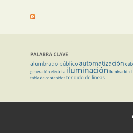
PALABRA CLAVE
automatización
alumbrado público
cab
iluminación
generación eléctrica
iluminación 
tendido de líneas
tabla de contenidos