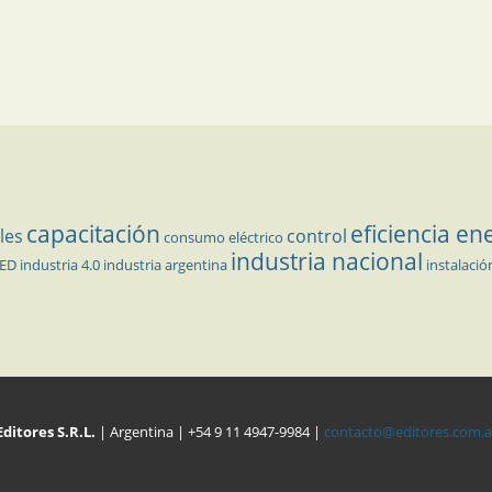
capacitación
eficiencia en
les
control
consumo eléctrico
industria nacional
LED
industria 4.0
industria argentina
instalació
Editores S.R.L.
| Argentina | +54 9 11 4947-9984 |
contacto@editores.com.a