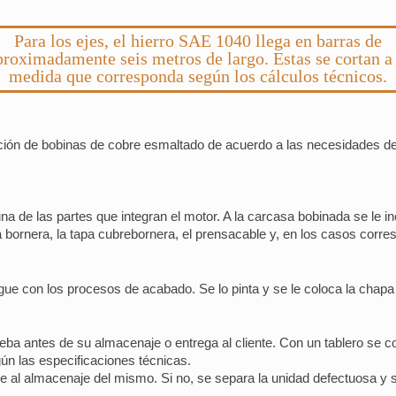
Para los ejes, el hierro SAE 1040 llega en barras de
proximadamente seis metros de largo. Estas se cortan a 
medida que corresponda según los cálculos técnicos.
ción de bobinas de cobre esmaltado de acuerdo a las necesidades de
 de las partes que integran el motor. A la carcasa bobinada se le inco
 la bornera, la tapa cubrebornera, el prensacable y, en los casos corre
ue con los procesos de acabado. Se lo pinta y se le coloca la chapa i
a antes de su almacenaje o entrega al cliente. Con un tablero se cont
n las especificaciones técnicas.
 al almacenaje del mismo. Si no, se separa la unidad defectuosa y se