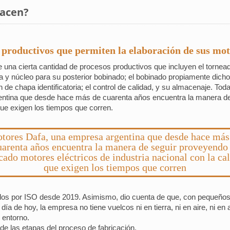
hacen?
 productivos que permiten la elaboración de sus moto
e una cierta cantidad de procesos productivos que incluyen el tornead
a y núcleo para su posterior bobinado; el bobinado propiamente dicho
ión de chapa identificatoria; el control de calidad, y su almacenaje. T
gentina que desde hace más de cuarenta años encuentra la manera d
 que exigen los tiempos que corren.
tores Dafa, una empresa argentina que desde hace más
uarenta años encuentra la manera de seguir proveyendo 
ado motores eléctricos de industria nacional con la ca
que exigen los tiempos que corren
cados por ISO desde 2019. Asimismo, dio cuenta de que, con pequeños
 de hoy, la empresa no tiene vuelcos ni en tierra, ni en aire, ni en a
 entorno.
de las etapas del proceso de fabricación.