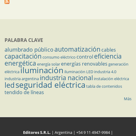
PALABRA CLAVE
automatización
alumbrado público
cables
capacitación
eficiencia
control
consumo eléctrico
energética
energías renovables
energía solar
generación
iluminación
eléctrica
iluminación LED
industria 4.0
industria nacional
industria argentina
instalación eléctrica
seguridad eléctrica
led
tabla de contenidos
tendido de líneas
Más
Editores S.R.L.
| Argentina | +54 9 11 4947-9984 |