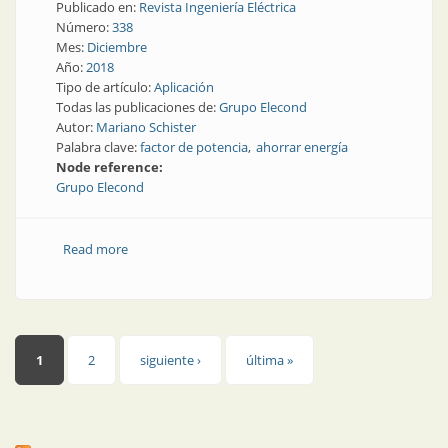
Publicado en:
Revista Ingeniería Eléctrica
Número:
338
Mes:
Diciembre
Año:
2018
Tipo de artículo:
Aplicación
Todas las publicaciones de:
Grupo Elecond
Autor:
Mariano Schister
Palabra clave:
factor de potencia
ahorrar energía
Node reference:
Grupo Elecond
Read more
about Factor de potencia | Cómo ahorrar energía y
dinero en el contexto actual
Páginas
1
2
siguiente ›
última »