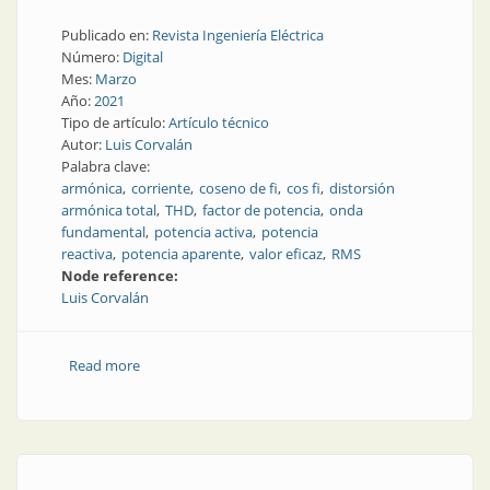
Publicado en:
Revista Ingeniería Eléctrica
Número:
Digital
Mes:
Marzo
Año:
2021
Tipo de artículo:
Artículo técnico
Autor:
Luis Corvalán
Palabra clave:
armónica
corriente
coseno de fi
cos fi
distorsión
armónica total
THD
factor de potencia
onda
fundamental
potencia activa
potencia
reactiva
potencia aparente
valor eficaz
RMS
Node reference:
Luis Corvalán
Read more
about Factor de potencia y coseno de fi: las tres
dimensiones de la corriente eficaz