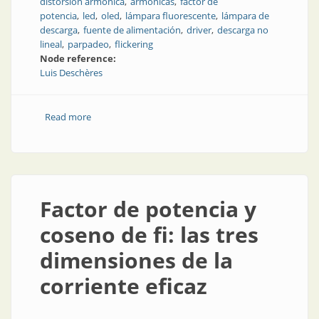
distorsión armónica
armónicas
factor de
potencia
led
oled
lámpara fluorescente
lámpara de
descarga
fuente de alimentación
driver
descarga no
lineal
parpadeo
flickering
Node reference:
Luis Deschères
Read more
about Impacto de la iluminación led en la calidad de la
energía
Factor de potencia y
coseno de fi: las tres
dimensiones de la
corriente eficaz