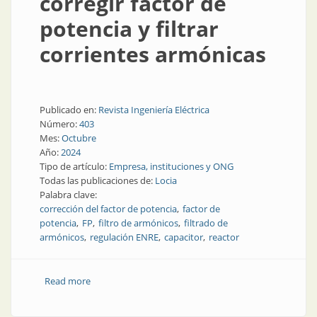
corregir factor de
potencia y filtrar
corrientes armónicas
Publicado en:
Revista Ingeniería Eléctrica
Número:
403
Mes:
Octubre
Año:
2024
Tipo de artículo:
Empresa, instituciones y ONG
Todas las publicaciones de:
Locia
Palabra clave:
corrección del factor de potencia
factor de
potencia
FP
filtro de armónicos
filtrado de
armónicos
regulación ENRE
capacitor
reactor
Read more
about Locia al son de la tecnología: lista para corregir
factor de potencia y filtrar corrientes armónicas