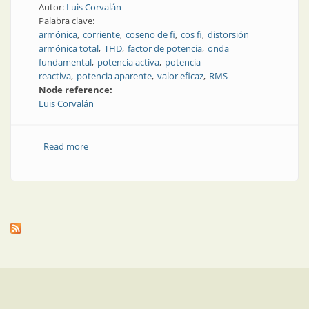
Autor:
Luis Corvalán
Palabra clave:
armónica
corriente
coseno de fi
cos fi
distorsión
armónica total
THD
factor de potencia
onda
fundamental
potencia activa
potencia
reactiva
potencia aparente
valor eficaz
RMS
Node reference:
Luis Corvalán
Read more
about Factor de potencia y coseno de fi: las tres
dimensiones de la corriente eficaz