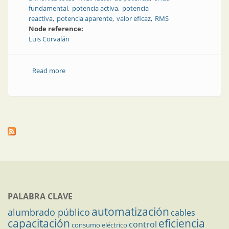
fundamental
potencia activa
potencia
reactiva
potencia aparente
valor eficaz
RMS
Node reference:
Luis Corvalán
Read more
about Factor de potencia y coseno de fi: las tres
dimensiones de la corriente eficaz
PALABRA CLAVE
automatización
alumbrado público
cables
capacitación
eficiencia
control
consumo eléctrico