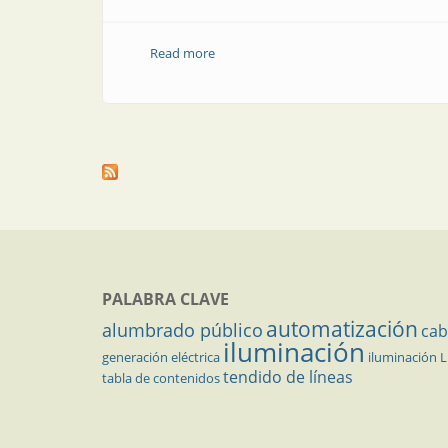
Read more
about Factor de potencia y coseno de fi:
PALABRA CLAVE
automatización
alumbrado público
cab
iluminación
generación eléctrica
iluminación 
tendido de líneas
tabla de contenidos