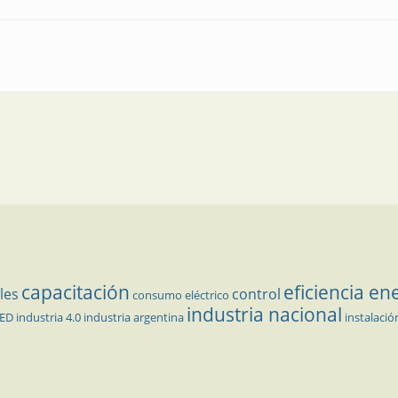
 las tres dimensiones de la corriente eficaz
capacitación
eficiencia en
les
control
consumo eléctrico
industria nacional
LED
industria 4.0
industria argentina
instalació