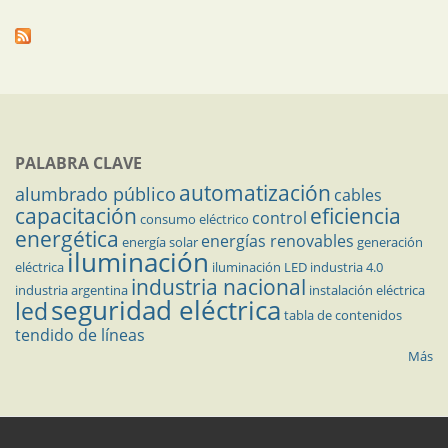
PALABRA CLAVE
automatización
alumbrado público
cables
capacitación
eficiencia
control
consumo eléctrico
energética
energías renovables
energía solar
generación
iluminación
eléctrica
iluminación LED
industria 4.0
industria nacional
industria argentina
instalación eléctrica
seguridad eléctrica
led
tabla de contenidos
tendido de líneas
Más