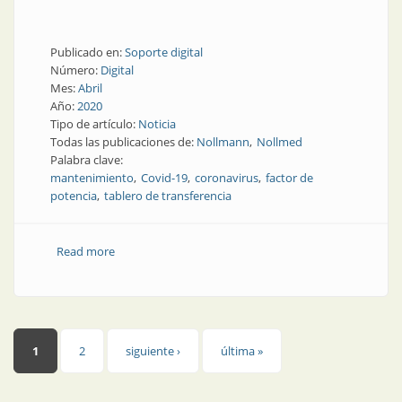
Publicado en:
Soporte digital
Número:
Digital
Mes:
Abril
Año:
2020
Tipo de artículo:
Noticia
Todas las publicaciones de:
Nollmann
Nollmed
Palabra clave:
mantenimiento
Covid-19
coronavirus
factor de
potencia
tablero de transferencia
Read more
about ¿Cómo mantener activa la industria en tiempos
de Covid-19?: las estrategias de Nöllmed
Páginas
1
2
siguiente ›
última »