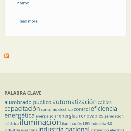
interno
Read more
about Tableros a prueba de arco interno para baja
tensión
PALABRA CLAVE
automatización
alumbrado público
cables
capacitación
eficiencia
control
consumo eléctrico
energética
energías renovables
energía solar
generación
iluminación
eléctrica
iluminación LED
industria 4.0
industria nacional
industria argentina
instalación eléctrica