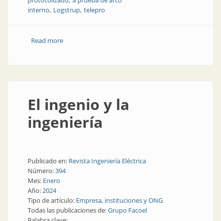
protocolizado
a prueba de arco
interno
Logstrup
telepro
Read more
about Paneles de control y tableros a prueba de arco
interno
El ingenio y la
ingeniería
Publicado en:
Revista Ingeniería Eléctrica
Número:
394
Mes:
Enero
Año:
2024
Tipo de artículo:
Empresa, instituciones y ONG
Todas las publicaciones de:
Grupo Facoel
Palabra clave: