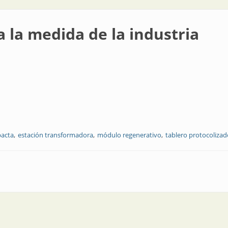
a la medida de la industria
pacta
estación transformadora
módulo regenerativo
tablero protocolizad
e la industria