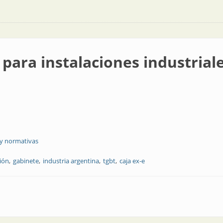
para instalaciones industrial
 y normativas
ción
gabinete
industria argentina
tgbt
caja ex-e
iones industriales