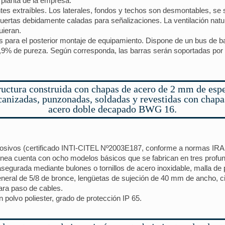
 planta de la empresa.
ntes extraíbles. Los laterales, fondos y techos son desmontables, se 
uertas debidamente caladas para señalizaciones. La ventilación natura
uieran.
ejas para el posterior montaje de equipamiento. Dispone de un bus de 
9,9% de pureza. Según corresponda, las barras serán soportadas por 
ructura construida con chapas de acero de 2 mm de espe
anizadas, punzonadas, soldadas y revestidas con chapa
acero doble decapado BWG 16.
osivos (certificado INTI-CITEL Nº2003E187, conforme a normas IRA
línea cuenta con ocho modelos básicos que se fabrican en tres profu
egurada mediante bulones o tornillos de acero inoxidable, malla de 
 general de 5/8 de bronce, lengüetas de sujeción de 40 mm de ancho, 
ara paso de cables.
 polvo poliester, grado de protección IP 65.