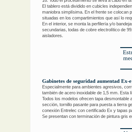
16. Todo el procedimiento se lleva a cabo en la
El tablero está dividido en cubicles independie
maniobra simplísima. En el frente se colocan p
situadas en los compartimientos que así lo req
En el interior, se monta la perfilería y/o band
secundarias, todas de cobre electrolítico de 9
aisladores.
Est
mec
Gabinetes de seguridad aumentad Ex-e
Especialmente para ambientes agresivos, corr
también de acero inoxidable de 1,5 mm. Esta 
Todos los modelos ofrecen tapa desmontable as
sección, tornillo pasante para puesta a tierra
conexión Entrelec con certificado Ex y tapas p
Se presentan con terminación de pintura gris en