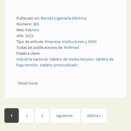
Publicado en:
Revista Ingeniería Eléctrica
Número:
383
Mes:
Febrero
Año:
2023
Tipo de artículo:
Empresa, instituciones y ONG
Todas las publicaciones de:
Nollmed
Palabra clave:
industria nacional
tablero de media tensión
tablero de
baja tensión
tablero protocolizado
Read more
about Nuevas tecnologías y productos en la industria
nacional
Páginas
1
2
3
siguiente ›
última »