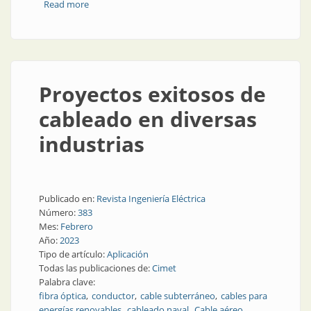
Read more
about Aisladores Line Post 132 kV
Proyectos exitosos de
cableado en diversas
industrias
Publicado en:
Revista Ingeniería Eléctrica
Número:
383
Mes:
Febrero
Año:
2023
Tipo de artículo:
Aplicación
Todas las publicaciones de:
Cimet
Palabra clave:
fibra óptica
conductor
cable subterráneo
cables para
energías renovables
cableado naval
Cable aéreo