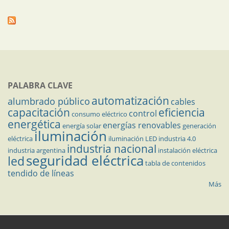
PALABRA CLAVE
automatización
alumbrado público
cables
capacitación
eficiencia
control
consumo eléctrico
energética
energías renovables
energía solar
generación
iluminación
eléctrica
iluminación LED
industria 4.0
industria nacional
industria argentina
instalación eléctrica
seguridad eléctrica
led
tabla de contenidos
tendido de líneas
Más