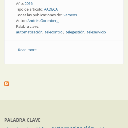
Año:
2016
Tipo de artículo:
AADECA
Todas las publicaciones de:
Siemens
Autor:
Andrés Gorenberg
Palabra clave:
automatización
telecontrol
telegestión
teleservicio
Read more
about Telegestión | Entendiendo un poco más
telecontrol y teleservicio
PALABRA CLAVE