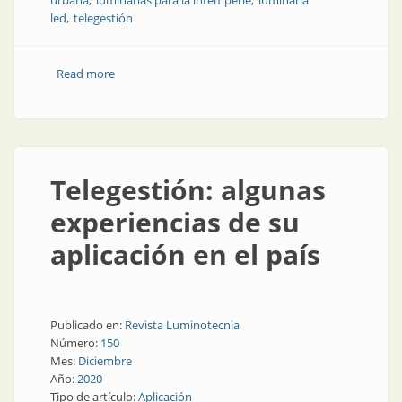
urbana
luminarias para la intemperie
luminaria
led
telegestión
Read more
about Un diseño novedoso favorece la calidad, la
eficiencia y el costo
Telegestión: algunas
experiencias de su
aplicación en el país
Publicado en:
Revista Luminotecnia
Número:
150
Mes:
Diciembre
Año:
2020
Tipo de artículo:
Aplicación