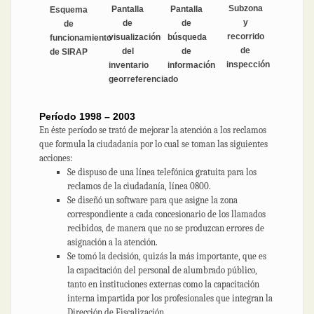
Subzona
Pantalla
Pantalla
Esquema
y
de
de
de
recorrido
búsqueda
visualización
funcionamiento
de
de
del
de SIRAP
inspección
información
inventario
georreferenciado
Período 1998 – 2003
En éste período se trató de mejorar la atención a los reclamos
que formula la ciudadanía por lo cual se toman las siguientes
acciones:
Se dispuso de una línea telefónica gratuita para los
reclamos de la ciudadanía, línea 0800.
Se diseñó un software para que asigne la zona
correspondiente a cada concesionario de los llamados
recibidos, de manera que no se produzcan errores de
asignación a la atención.
Se tomó la decisión, quizás la más importante, que es
la capacitación del personal de alumbrado público,
tanto en instituciones externas como la capacitación
interna impartida por los profesionales que integran la
Dirección de Fiscalización.