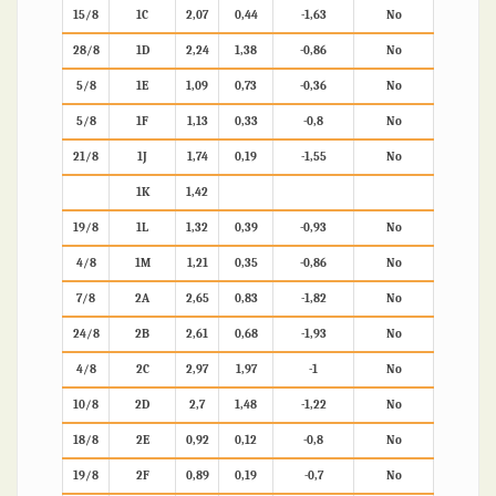
15/8
1C
2,07
0,44
-1,63
No
28/8
1D
2,24
1,38
-0,86
No
5/8
1E
1,09
0,73
-0,36
No
5/8
1F
1,13
0,33
-0,8
No
21/8
1J
1,74
0,19
-1,55
No
1K
1,42
19/8
1L
1,32
0,39
-0,93
No
4/8
1M
1,21
0,35
-0,86
No
7/8
2A
2,65
0,83
-1,82
No
24/8
2B
2,61
0,68
-1,93
No
4/8
2C
2,97
1,97
-1
No
10/8
2D
2,7
1,48
-1,22
No
18/8
2E
0,92
0,12
-0,8
No
19/8
2F
0,89
0,19
-0,7
No