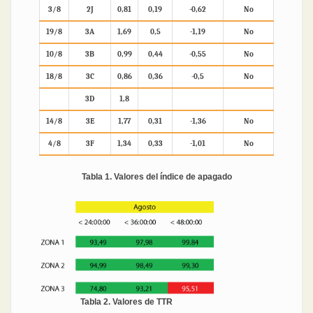
3/8
2J
0,81
0,19
-0,62
No
19/8
3A
1,69
0,5
-1,19
No
10/8
3B
0,99
0,44
-0,55
No
18/8
3C
0,86
0,36
-0,5
No
3D
1,8
14/8
3E
1,77
0,31
-1,36
No
4/8
3F
1,34
0,33
-1,01
No
Tabla 1. Valores del índice de apagado
Tabla 2. Valores de TTR