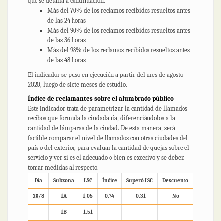
que se detalla a continuación:
Más del 70% de los reclamos recibidos resueltos antes
de las 24 horas
Más del 90% de los reclamos recibidos resueltos antes
de las 36 horas
Más del 98% de los reclamos recibidos resueltos antes
de las 48 horas
El indicador se puso en ejecución a partir del mes de agosto
2020, luego de siete meses de estudio.
Índice de reclamantes sobre el alumbrado público
Este indicador trata de parametrizar la cantidad de llamados
recibos que formula la ciudadanía, diferenciándolos a la
cantidad de lámparas de la ciudad. De esta manera, será
factible comparar el nivel de llamados con otras ciudades del
país o del exterior, para evaluar la cantidad de quejas sobre el
servicio y ver si es el adecuado o bien es excesivo y se deben
tomar medidas al respecto.
Día
Subzona
LSC
Índice
Superó LSC
Descuento
28/8
1A
1,05
0,74
-0,31
No
1B
1,51