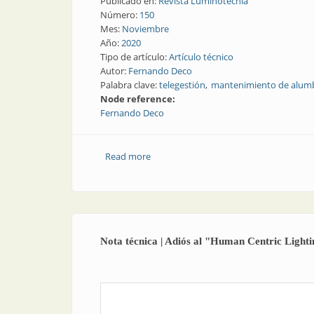
Publicado en:
Revista Luminotecnia
Número:
150
Mes:
Noviembre
Año:
2020
Tipo de artículo:
Artículo técnico
Autor:
Fernando Deco
Palabra clave:
telegestión
mantenimiento de alum
Node reference:
Fernando Deco
Read more
about Evolución del alumbrado público 
Nota técnica | Adiós al "Human Centric Lighti