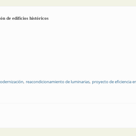
ón de edificios históricos
odernización
reacondicionamiento de luminarias
proyecto de eficiencia e
ón: iluminación de edificios históricos