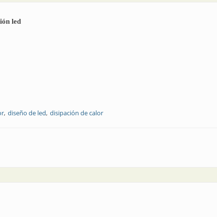
ión led
or
diseño de led
disipación de calor
as de iluminación led