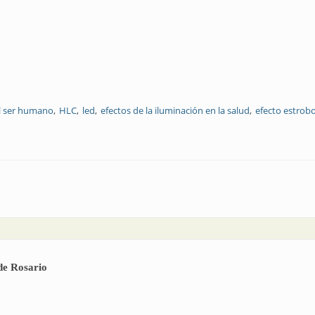
el ser humano
HLC
led
efectos de la iluminación en la salud
efecto estrob
humano
de Rosario