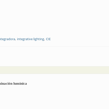
integradora
integrative lighting
CIE
”, bienvenida la “iluminación integradora”
inación lumínica