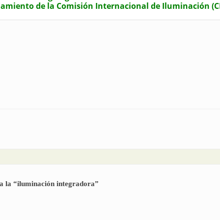
amiento de la Comisión Internacional de Iluminación (CI
ntric Lighting", bienvenida la "iluminación integradora"
a la “iluminación integradora”