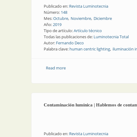
Publicado en:
Revista Luminotecnia
Número:
148
Mes:
Octubre
Noviembre
Diciembre
Año:
2019
Tipo de artículo:
Artículo técnico
Todas las publicaciones de:
Luminotecnia Total
Autor:
Fernando Deco
Palabra clave:
human centric lighting
iluminación 
Read more
about Adiós al “Human Centric Lighting
Contaminación lumínica | Hablemos de contam
Publicado en:
Revista Luminotecnia