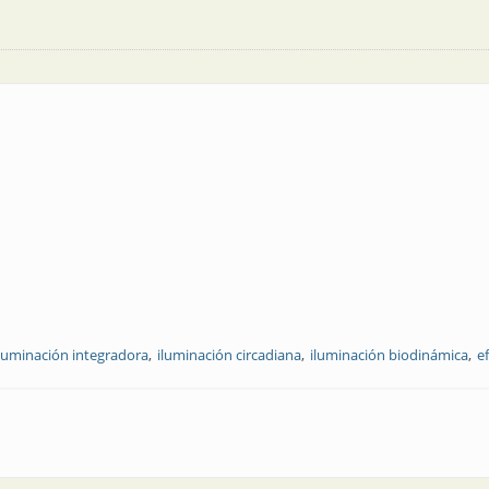
iluminación integradora
iluminación circadiana
iluminación biodinámica
e
 adecuado