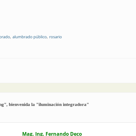
brado
alumbrado público
rosario
en la ciudad de Rosario
ng", bienvenida la "iluminación integradora"
Mag. Ing. Fernando Deco