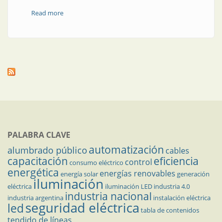
Read more
about La luz adecuada en el momento adecuado
PALABRA CLAVE
automatización
alumbrado público
cables
capacitación
eficiencia
control
consumo eléctrico
energética
energías renovables
energía solar
generación
iluminación
eléctrica
iluminación LED
industria 4.0
industria nacional
industria argentina
instalación eléctrica
seguridad eléctrica
led
tabla de contenidos
tendido de líneas