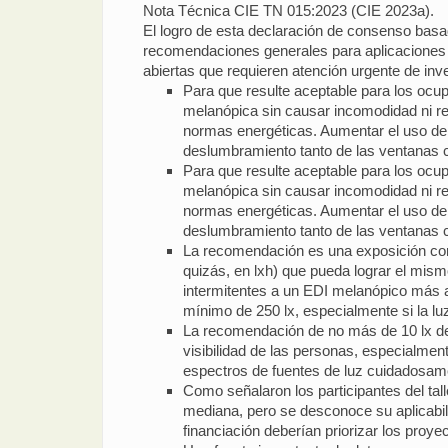
Nota Técnica CIE TN 015:2023 (CIE 2023a).
El logro de esta declaración de consenso basa
recomendaciones generales para aplicaciones d
abiertas que requieren atención urgente de inv
Para que resulte aceptable para los ocup
melanópica sin causar incomodidad ni redu
normas energéticas. Aumentar el uso de l
deslumbramiento tanto de las ventanas c
Para que resulte aceptable para los ocup
melanópica sin causar incomodidad ni redu
normas energéticas. Aumentar el uso de l
deslumbramiento tanto de las ventanas c
La recomendación es una exposición contin
quizás, en lxh) que pueda lograr el mis
intermitentes a un EDI melanópico más al
mínimo de 250 lx, especialmente si la luz
La recomendación de no más de 10 lx de E
visibilidad de las personas, especialmen
espectros de fuentes de luz cuidadosame
Como señalaron los participantes del ta
mediana, pero se desconoce su aplicabi
financiación deberían priorizar los pro