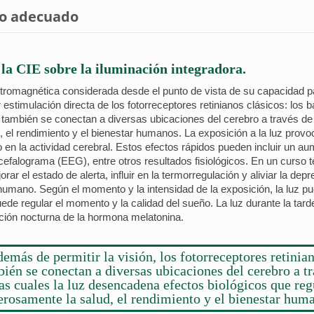
to adecuado
 la CIE sobre la iluminación integradora.
ctromagnética considerada desde el punto de vista de su capacidad pa
estimulación directa de los fotorreceptores retinianos clásicos: los
nos también se conectan a diversas ubicaciones del cerebro a través d
 el rendimiento y el bienestar humanos. La exposición a la luz provo
 o en la actividad cerebral. Estos efectos rápidos pueden incluir un 
cefalograma (EEG), entre otros resultados fisiológicos. En un curso 
rar el estado de alerta, influir en la termorregulación y aliviar la dep
co humano. Según el momento y la intensidad de la exposición, la luz p
de regular el momento y la calidad del sueño. La luz durante la tarde
ción nocturna de la hormona melatonina.
emás de permitir la visión, los fotorreceptores retinia
ién se conectan a diversas ubicaciones del cerebro a t
las cuales la luz desencadena efectos biológicos que reg
rosamente la salud, el rendimiento y el bienestar hum