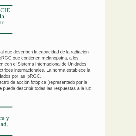
(CIE
la
ar
l que describen la capacidad de la radiación
s ipRGC que contienen melanopsina, a los
en con el Sistema Internacional de Unidades
ctrices internacionales. La norma establece la
diados por las ipRGC.
ectro de acción fotópica (representado por la
e pueda describir todas las respuestas a la luz
ca y
dad,