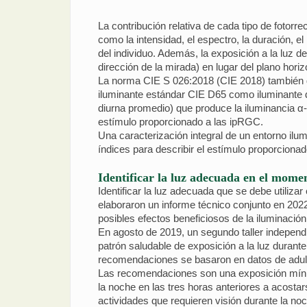
La contribución relativa de cada tipo de fotorre
como la intensidad, el espectro, la duración, el
del individuo. Además, la exposición a la luz d
dirección de la mirada) en lugar del plano horiz
La norma CIE S 026:2018 (CIE 2018) también def
iluminante estándar CIE D65 como iluminante de
diurna promedio) que produce la iluminancia α-
estímulo proporcionado a las ipRGC.
Una caracterización integral de un entorno ilum
índices para describir el estímulo proporcionad
Identificar la luz adecuada en el mom
Identificar la luz adecuada que se debe utili
elaboraron un informe técnico conjunto en 20
posibles efectos beneficiosos de la iluminación
En agosto de 2019, un segundo taller indepen
patrón saludable de exposición a la luz durante e
recomendaciones se basaron en datos de adul
Las recomendaciones son una exposición mínim
la noche en las tres horas anteriores a acost
actividades que requieren visión durante la n