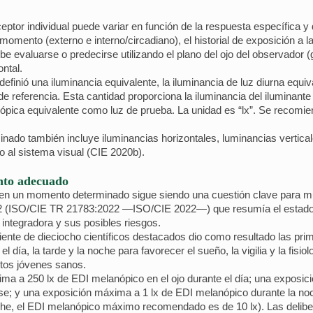
ceptor individual puede variar en función de la respuesta específica y
 momento (externo e interno/circadiano), el historial de exposición a l
ebe evaluarse o predecirse utilizando el plano del ojo del observador (
ontal.
inió una iluminancia equivalente, la iluminancia de luz diurna equiv
 referencia. Esta cantidad proporciona la iluminancia del iluminante
ópica equivalente como luz de prueba. La unidad es “lx”. Se recomiend
inado también incluye iluminancias horizontales, luminancias verticale
o al sistema visual (CIE 2020b).
ento adecuado
zar en un momento determinado sigue siendo una cuestión clave para
22 (ISO/CIE TR 21783:2022 —ISO/CIE 2022—) que resumía el estado 
 integradora y sus posibles riesgos.
diente de dieciocho científicos destacados dio como resultado las 
l día, la tarde y la noche para favorecer el sueño, la vigilia y la fisio
tos jóvenes sanos.
a a 250 lx de EDI melanópico en el ojo durante el día; una exposic
arse; y una exposición máxima a 1 lx de EDI melanópico durante la n
oche, el EDI melanópico máximo recomendado es de 10 lx). Las delibe