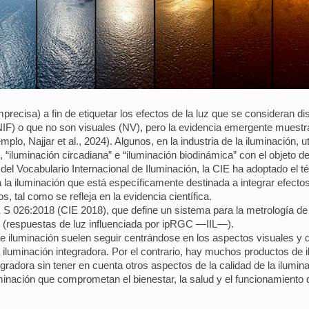
recisa) a fin de etiquetar los efectos de la luz que se consideran dist
IF) o que no son visuales (NV), pero la evidencia emergente muestra
emplo, Najjar et al., 2024). Algunos, en la industria de la iluminación,
 “iluminación circadiana” e “iluminación biodinámica” con el objeto d
del Vocabulario Internacional de Iluminación, la CIE ha adoptado el t
a la iluminación que está específicamente destinada a integrar efecto
, tal como se refleja en la evidencia científica.
 S 026:2018 (CIE 2018), que define un sistema para la metrología de 
C (respuestas de luz influenciada por ipRGC —IIL—).
 iluminación suelen seguir centrándose en los aspectos visuales y de 
 iluminación integradora. Por el contrario, hay muchos productos de
integradora sin tener en cuenta otros aspectos de la calidad de la ilumi
inación que comprometan el bienestar, la salud y el funcionamiento d