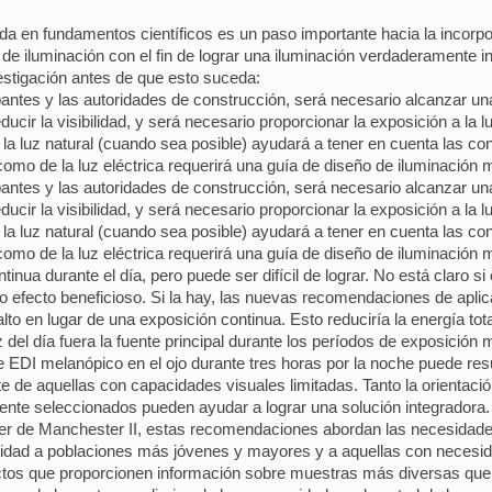
da en fundamentos científicos es un paso importante hacia la incorpo
e iluminación con el fin de lograr una iluminación verdaderamente i
estigación antes de que esto suceda:
antes y las autoridades de construcción, será necesario alcanzar un
cir la visibilidad, y será necesario proporcionar la exposición a la lu
a luz natural (cuando sea posible) ayudará a tener en cuenta las con
omo de la luz eléctrica requerirá una guía de diseño de iluminación
antes y las autoridades de construcción, será necesario alcanzar un
cir la visibilidad, y será necesario proporcionar la exposición a la lu
a luz natural (cuando sea posible) ayudará a tener en cuenta las con
omo de la luz eléctrica requerirá una guía de diseño de iluminación
ua durante el día, pero puede ser difícil de lograr. No está claro si
mo efecto beneficioso. Si la hay, las nuevas recomendaciones de apli
to en lugar de una exposición continua. Esto reduciría la energía tot
 del día fuera la fuente principal durante los períodos de exposición 
DI melanópico en el ojo durante tres horas por la noche puede result
te de aquellas con capacidades visuales limitadas. Tanto la orientaci
nte seleccionados pueden ayudar a lograr una solución integradora.
ller de Manchester II, estas recomendaciones abordan las necesidade
lidad a poblaciones más jóvenes y mayores y a aquellas con necesi
yectos que proporcionen información sobre muestras más diversas que