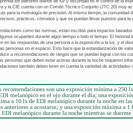
enda los patrones diarios de luz y oscuridad es el control de la exp
tiva y la CIE cuenta con un Comité Técnico Conjunto (JTC 20) muy ac
cas para la metrología de precisión. Al mismo tiempo, la comunidad de
s precisos, prácticos, cómodos y que se puedan llevar puestos para la
mendaciones como las normas, están escritas para espacios basados 
unos ocupantes durante algún tiempo o todo el tiempo. El historial de 
en en las respuestas de una persona a la exposición a la luz, y el di
las personas en el espacio. Esto hace que la estandarización de valore
onducir a recomendaciones de rangos que se puedan lograr con los con
 personas que deben estar activas durante la noche requieren infor
daciones también deben tener en cuenta la variedad de actividades de
s recomendaciones son una exposición mínima a 250 lx
EDI melanópico en el ojo durante el día; una exposició
ima a 10 lx de EDI melanópico durante la noche en las 
s anteriores a acostarse; y una exposición máxima a 1 
EDI melanópico durante la noche mientras se duerme