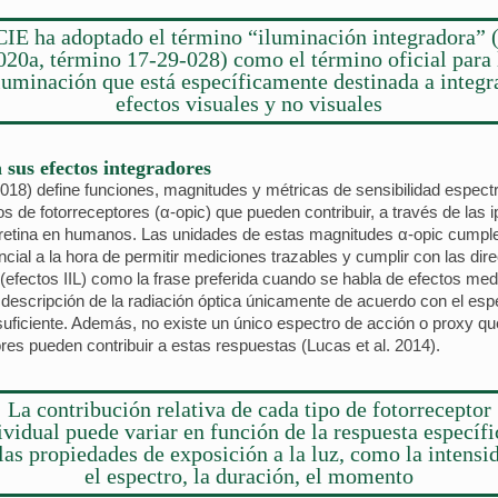
CIE ha adoptado el término “iluminación integradora” 
020a, término 17-29-028) como el término oficial para 
luminación que está específicamente destinada a integr
efectos visuales y no visuales
 sus efectos integradores
18) define funciones, magnitudes y métricas de sensibilidad espectra
pos de fotorreceptores (α-opic) que pueden contribuir, a través de la
a retina en humanos. Las unidades de estas magnitudes α-opic cumpl
ial a la hora de permitir mediciones trazables y cumplir con las dire
 (efectos IIL) como la frase preferida cuando se habla de efectos me
a descripción de la radiación óptica únicamente de acuerdo con el esp
 suficiente. Además, no existe un único espectro de acción o proxy qu
ores pueden contribuir a estas respuestas (Lucas et al. 2014).
La contribución relativa de cada tipo de fotorreceptor
ividual puede variar en función de la respuesta específi
las propiedades de exposición a la luz, como la intensi
el espectro, la duración, el momento